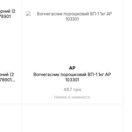
AP
рний (2
Вогнегасник порошковий ВП-1 1кг AP
678901
103301
487 грн
Немає в наявності