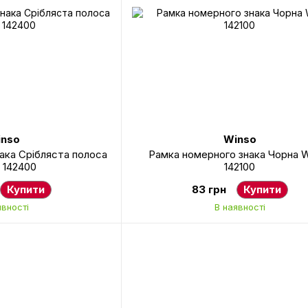
nso
Winso
ака Срібляста полоса
Рамка номерного знака Чорна 
 142400
142100
Купити
83 грн
Купити
явності
В наявності