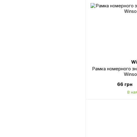
Wi
Рамка номерного зн
Winso
66 грн
В на