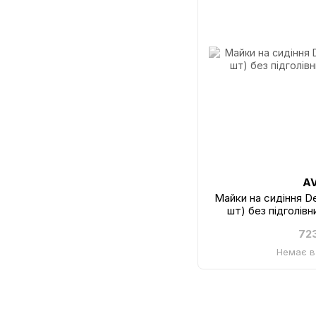
A
Майки на сидіння De
шт) без підголів
72
Немає в