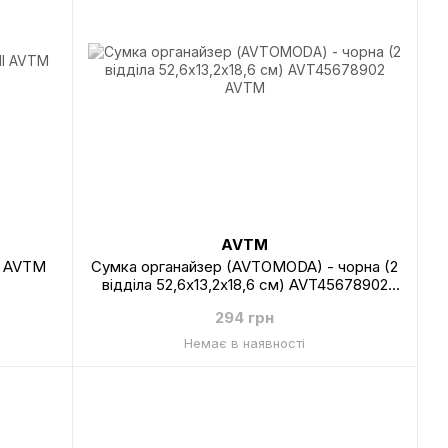
AVTM
l AVTM
Сумка органайзер (AVTOMODA) - чорна (2
відділа 52,6х13,2х18,6 см) AVT45678902
AVTM
294 грн
Немає в наявності