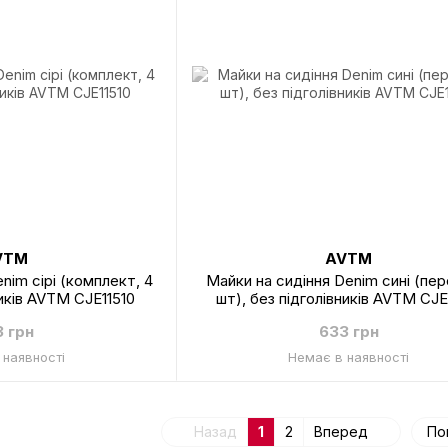
VTM
AVTM
nim сірі (комплект, 4
Майки на сидіння Denim сині (пере
ників AVTM CJE11510
шт), без підголівників AVTM CJE
3 грн
633 грн
 наявності
Немає в наявності
Назад
1
2
Вперед
По