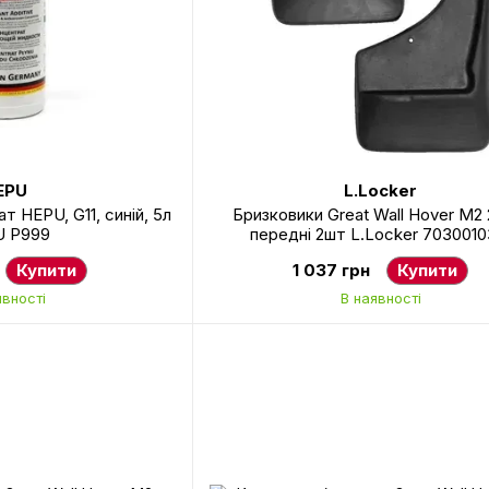
EPU
L.Locker
 HEPU, G11, синій, 5л
Бризковики Great Wall Hover М2 
 P999
передні 2шт L.Locker 7030010
Купити
1 037 грн
Купити
явності
В наявності