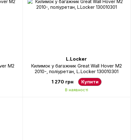
L.Locker
over М2
Килимок у багажник Great Wall Hover М2
2010-, поліуретан, L.Locker 130010301
1 270 грн
Купити
В наявності