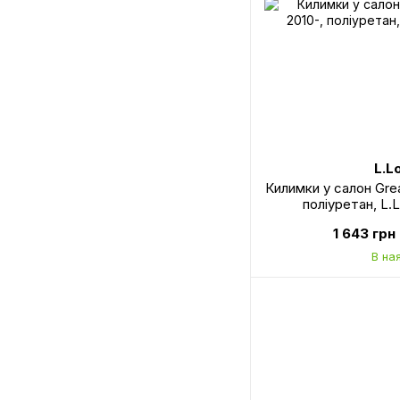
L.L
Килимки у салон Grea
поліуретан, L.
1 643 грн
В на