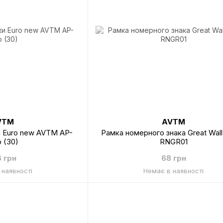
VTM
AVTM
и Euro new AVTM AP-
Рамка номерного знака Great Wal
o (30)
RNGR01
6 грн
68 грн
 наявності
Немає в наявності