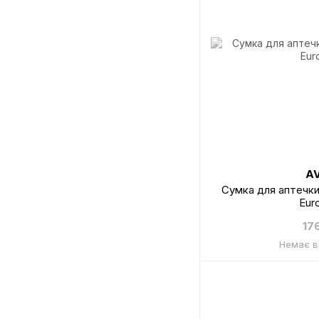
A
Сумка для аптечк
Eur
17
Немає в