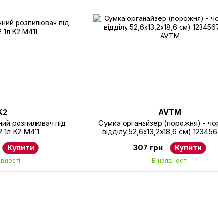
K2
AVTM
ний розпилювач під
Сумка органайзер (порожня) - чо
 1л K2 M411
відділу 52,6х13,2х18,6 см) 12345
AVTM
Купити
307 грн
Купити
явності
В наявності