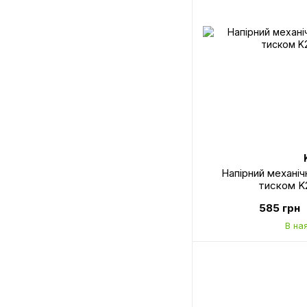
Напірний механіч
тиском K2
585 грн
В на