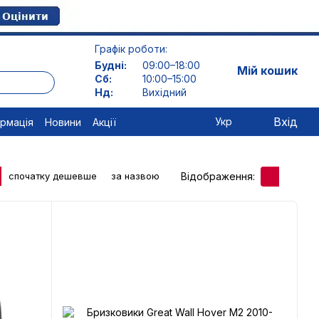
Графік роботи:
Будні:
09:00–18:00
Мій кошик
Сб:
10:00–15:00
Нд:
Вихідний
Вхід
Укр
ормація
Новини
Акції
Відображення:
спочатку дешевше
за назвою