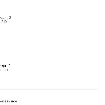
дні, 2
11310
казати все