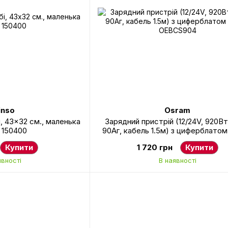
nso
Osram
, 43x32 см., маленька
Зарядний пристрій (12/24V, 920Вт,
 150400
90Аг, кабель 1.5м) з циферблато
OEBCS904
Купити
1 720 грн
Купити
явності
В наявності