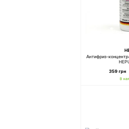
H
Антифриз-концентрат
HEPU
359 грн
В на