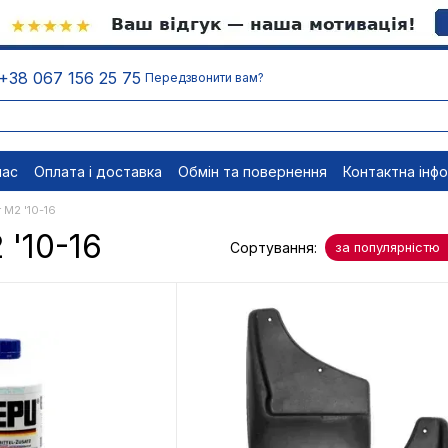
+38 067 156 25 75
Передзвонити вам?
нас
Оплата і доставка
Обмін та повернення
Контактна інф
менти
Відписатися
r M2 '10-16
 '10-16
Сортування:
за популярністю