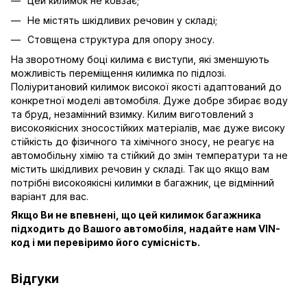
Цей килимок не ковзає;
Не містять шкідливих речовин у складі;
Стовщена структура для опору зносу.
На зворотному боці килима є виступи, які зменшують
можливість переміщення килимка по підлозі.
Поліуритановий килимок високої якості адаптований до
конкретної моделі автомобіля. Дуже добре збирає воду
та бруд, незамінний взимку. Килим виготовлений з
високоякісних зносостійких матеріалів, має дуже високу
стійкість до фізичного та хімічного зносу, не реагує на
автомобільну хімію та стійкий до змін температури та не
містить шкідливих речовин у складі. Так що якщо вам
потрібні високоякісні килимки в багажник, це відмінний
варіант для вас.
Якщо Ви не впевнені, що цей килимок багажника
підходить до Вашого автомобіля, надайте нам VIN-
код і ми перевіримо його сумісність.
Відгуки