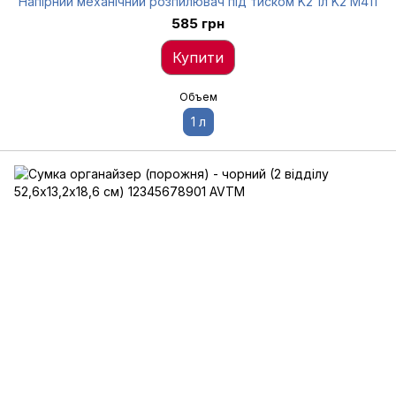
Напірний механічний розпилювач під тиском K2 1л K2 M411
585 грн
Купити
Объем
1 л