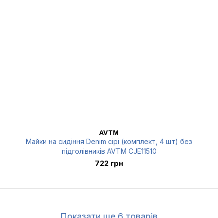
AVTM
Майки на сидіння Denim сірі (комплект, 4 шт) без
підголівників AVTM CJE11510
722 грн
Показати ще 6 товарів