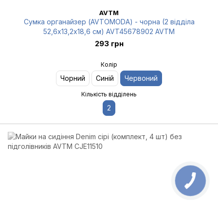
AVTM
Сумка органайзер (AVTOMODA) - чорна (2 відділа
52,6х13,2х18,6 см) AVT45678902 AVTM
293 грн
Колір
Чорний
Синій
Червоний
Кількість відділень
2