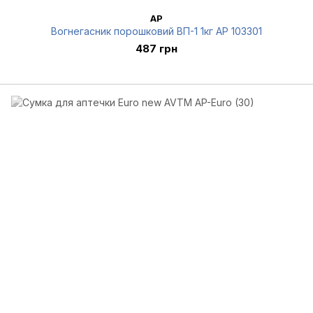
AP
Вогнегасник порошковий ВП-1 1кг AP 103301
487 грн