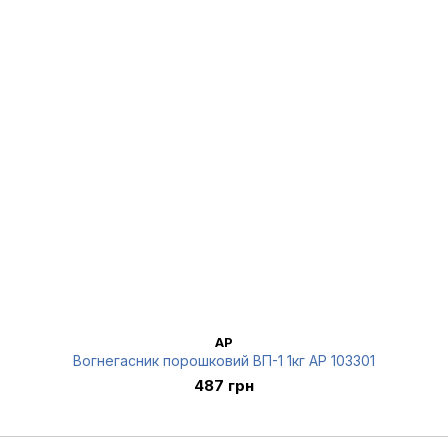
AP
Вогнегасник порошковий ВП-1 1кг AP 103301
487 грн