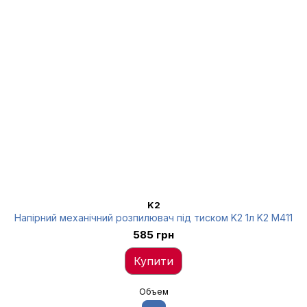
K2
Напірний механічний розпилювач під тиском K2 1л K2 M411
585 грн
Купити
Объем