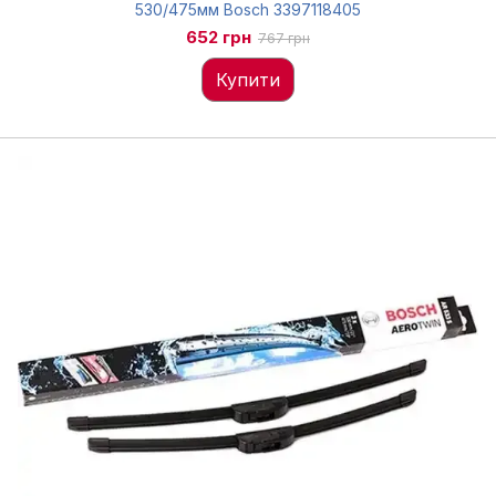
530/475мм Bosch 3397118405
652 грн
767 грн
Купити