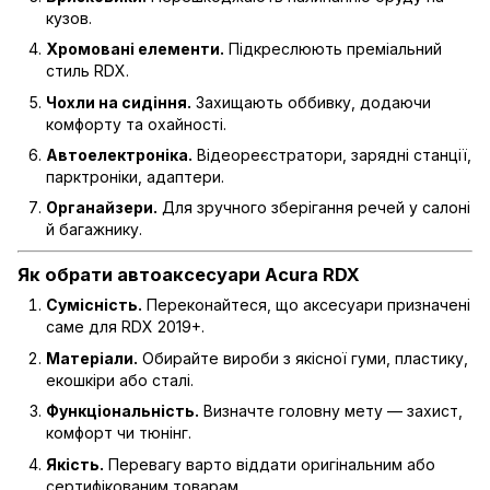
кузов.
Хромовані елементи.
Підкреслюють преміальний
стиль RDX.
Чохли на сидіння.
Захищають оббивку, додаючи
комфорту та охайності.
Автоелектроніка.
Відеореєстратори, зарядні станції,
парктроніки, адаптери.
Органайзери.
Для зручного зберігання речей у салоні
й багажнику.
Як обрати автоаксесуари Acura RDX
Сумісність.
Переконайтеся, що аксесуари призначені
саме для RDX 2019+.
Матеріали.
Обирайте вироби з якісної гуми, пластику,
екошкіри або сталі.
Функціональність.
Визначте головну мету — захист,
комфорт чи тюнінг.
Якість.
Перевагу варто віддати оригінальним або
сертифікованим товарам.