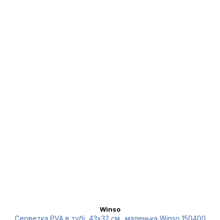
Winso
Серветка PVA в тубі, 43x32 см., маленька Winso 150400