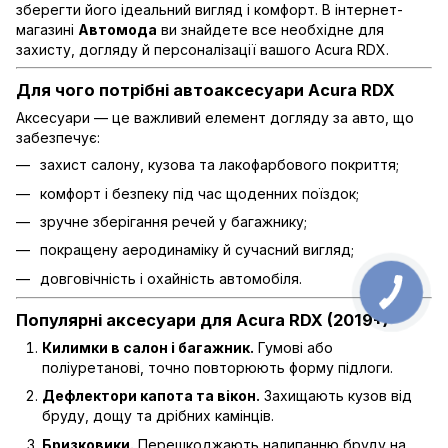
зберегти його ідеальний вигляд і комфорт. В інтернет-
магазині
Автомода
ви знайдете все необхідне для
захисту, догляду й персоналізації вашого Acura RDX.
Для чого потрібні автоаксесуари Acura RDX
Аксесуари — це важливий елемент догляду за авто, що
забезпечує:
захист салону, кузова та лакофарбового покриття;
комфорт і безпеку під час щоденних поїздок;
зручне зберігання речей у багажнику;
покращену аеродинаміку й сучасний вигляд;
довговічність і охайність автомобіля.
Популярні аксесуари для Acura RDX (2019+)
Килимки в салон і багажник.
Гумові або
поліуретанові, точно повторюють форму підлоги.
Дефлектори капота та вікон.
Захищають кузов від
бруду, дощу та дрібних камінців.
Бризковики.
Перешкоджають налипанню бруду на