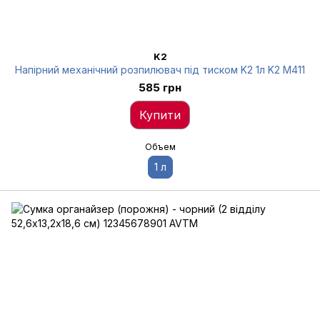
K2
Напірний механічний розпилювач під тиском K2 1л K2 M411
585 грн
Купити
Объем
1 л