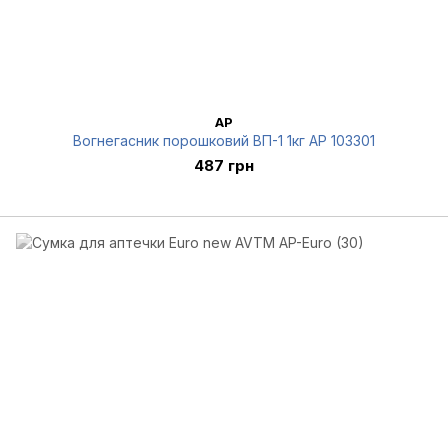
AP
Вогнегасник порошковий ВП-1 1кг AP 103301
487 грн