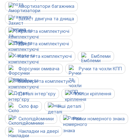
Амортизатори багажника
Захист двигуна та днища
Крила та комплектуючі
Двері та комплектуючі
Капоти та комплектуючі
Емблеми
Форсунки омивача
Ручки та чохли КПП
Бампери та комплектуючі
Деталі інтер'єру
Кліпси кріплення
Скло фар
Інші деталі
Склопідйомники
Рамки номерного знака
Накладки на двері