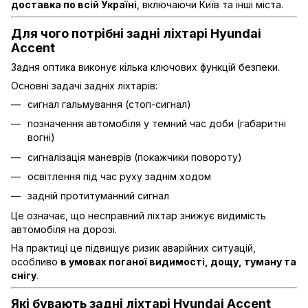
доставка по всій Україні
, включаючи Київ та інші міста.
Для чого потрібні задні ліхтарі Hyundai
Accent
Задня оптика виконує кілька ключових функцій безпеки.
Основні задачі задніх ліхтарів:
сигнал гальмування (стоп-сигнал)
позначення автомобіля у темний час доби (габаритні
вогні)
сигналізація маневрів (покажчики повороту)
освітлення під час руху заднім ходом
задній протитуманний сигнал
Це означає, що несправний ліхтар знижує видимість
автомобіля на дорозі.
На практиці це підвищує ризик аварійних ситуацій,
особливо
в умовах поганої видимості, дощу, туману та
снігу
.
Які бувають задні ліхтарі Hyundai Accent