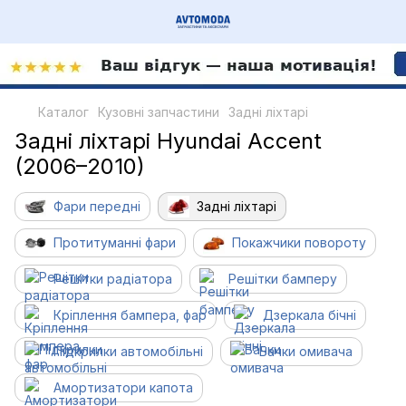
Каталог
Кузовні запчастини
Задні ліхтарі
Задні ліхтарі Hyundai Accent
(2006–2010)
Фари передні
Задні ліхтарі
Протитуманні фари
Покажчики повороту
Решітки радіатора
Решітки бамперу
Кріплення бампера, фар
Дзеркала бічні
Підкрилки автомобільні
Бачки омивача
Амортизатори капота