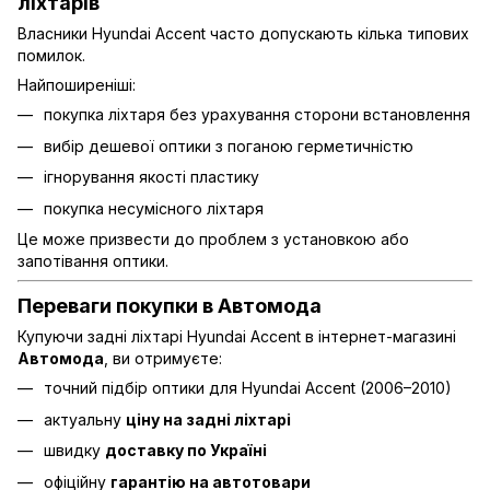
ліхтарів
Власники Hyundai Accent часто допускають кілька типових
помилок.
Найпоширеніші:
покупка ліхтаря без урахування сторони встановлення
вибір дешевої оптики з поганою герметичністю
ігнорування якості пластику
покупка несумісного ліхтаря
Це може призвести до проблем з установкою або
запотівання оптики.
Переваги покупки в Автомода
Купуючи задні ліхтарі Hyundai Accent в інтернет-магазині
Автомода
, ви отримуєте:
точний підбір оптики для Hyundai Accent (2006–2010)
актуальну
ціну на задні ліхтарі
швидку
доставку по Україні
офіційну
гарантію на автотовари