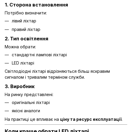
1. Сторона встановлення
Потрібно визначити:
лівий ліхтар
правий ліхтар
2. Тип освітлення
Можна обрати:
стандартні лампові ліхтарі
LED ліхтарі
Світлодіодні ліхтарі відрізняються більш яскравим
сигналом і тривалим терміном служби.
3. Виробник
На ринку представлені:
оригінальні ліхтарі
якісні аналоги
На практиці це впливає на
ціну та ресурс експлуатації
.
Коли краще обрати LED ліхтарі