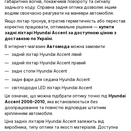
габаритних вогнів, покажчиків повороту та сигналу
заднього ходу. Справна задня оптика дозволяє іншим
водіям своєчасно реагувати на маневри автомобіля.
Якщо ліхтар тріснув, втратив герметичність або перестав
коректно працювати, оптимальне рішення —
купити
задні ліхтарі Hyundai Accent за доступною ціною з
доставкою по Україні
.
В інтернет-магазині
Автомода
можна замовити:
задній ліхтар Hyundai Accent лівий
задній ліхтар Hyundai Accent правий
задні стопи Hyundai Accent
задні фари для седана Hyundai Accent
світлодіодні LED ліхтарі Hyundai Accent
Це означає, що можна підібрати оптику точно під
Hyundai
Accent 2006–2010
, яка встановлюється без
доопрацювання та повністю відповідає штатним
кріпленням автомобіля.
Ціна задніх ліхтарів Hyundai Accent залежить від
виробника, типу оптики та якості матеріалів. Доступна