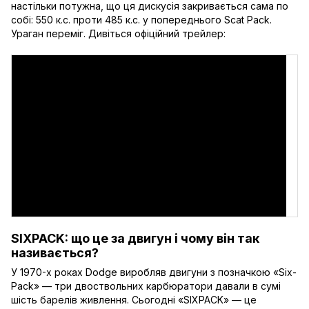
настільки потужна, що ця дискусія закривається сама по
собі: 550 к.с. проти 485 к.с. у попереднього Scat Pack.
Ураган переміг. Дивіться офіційний трейлер:
SIXPACK: що це за двигун і чому він так
називається?
У 1970-х роках Dodge виробляв двигуни з позначкою «Six-
Pack» — три двоствольних карбюратори давали в сумі
шість барелів живлення. Сьогодні «SIXPACK» — це