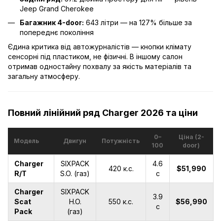
Jeep Grand Cherokee
Багажник 4-door:
643 літри — на 127% більше за
попереднє покоління
Єдина критика від автожурналістів — кнопки клімату
сенсорні під пластиком, не фізичні. В іншому салон
отримав одностайну похвалу за якість матеріалів та
загальну атмосферу.
Повний лінійний ряд Charger 2026 та ціни
0–
Ціна (2-
Модель
Двигун
Потужність
100
door)
Charger
SIXPACK
4.6
420 к.с.
$51,990
R/T
S.O. (газ)
с
Charger
SIXPACK
3.9
Scat
H.O.
550 к.с.
$56,990
с
Pack
(газ)