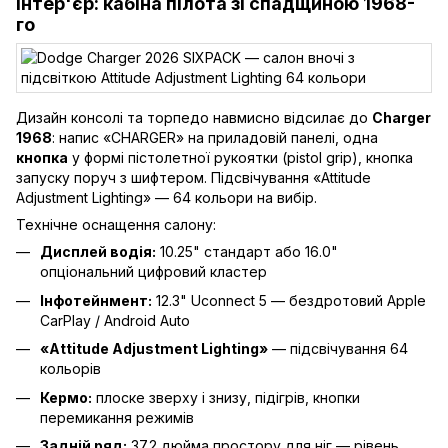
Інтер'єр: кабіна пілота зі спадщиною 1968-
го
Дизайн консолі та торпедо навмисно відсилає до
Charger
1968
: напис «CHARGER» на приладовій панелі, одна
кнопка
у формі пістолетної рукоятки (pistol grip), кнопка
запуску поруч з шифтером. Підсвічування «Attitude
Adjustment Lighting» — 64 кольори на вибір.
Технічне оснащення салону:
Дисплей водія:
10.25" стандарт або 16.0"
опціональний цифровий кластер
Інфотейнмент:
12.3" Uconnect 5 — бездротовий Apple
CarPlay / Android Auto
«Attitude Adjustment Lighting»
— підсвічування 64
кольорів
Кермо:
плоске зверху і знизу, підігрів, кнопки
перемикання режимів
Задній ряд:
37.2 дюйма простору для ніг — рівень