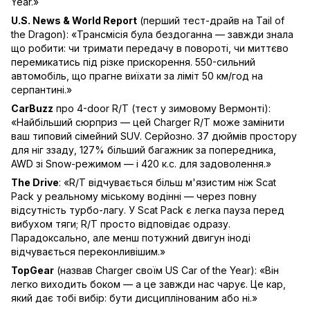
Year.»
U.S. News & World Report
(перший тест-драйв на Tail of
the Dragon): «Трансмісія була бездоганна — завжди знала
що робити: чи тримати передачу в повороті, чи миттєво
перемикатись під різке прискорення. 550-сильний
автомобіль, що прагне виїхати за ліміт 50 км/год на
серпантині.»
CarBuzz
про 4-door R/T (тест у зимовому Вермонті):
«Найбільший сюрприз — цей Charger R/T може замінити
ваш типовий сімейний SUV. Серйозно. 37 дюймів простору
для ніг ззаду, 127% більший багажник за попередника,
AWD зі Snow-режимом — і 420 к.с. для задоволення.»
The Drive
: «R/T відчувається більш м'язистим ніж Scat
Pack у реальному міському водінні — через повну
відсутність турбо-лагу. У Scat Pack є легка пауза перед
вибухом тяги; R/T просто відповідає одразу.
Парадоксально, але менш потужний двигун іноді
відчувається переконливішим.»
TopGear
(назвав Charger своїм US Car of the Year): «Він
легко виходить боком — а це завжди нас чарує. Це кар,
який дає тобі вибір: бути дисциплінованим або ні.»