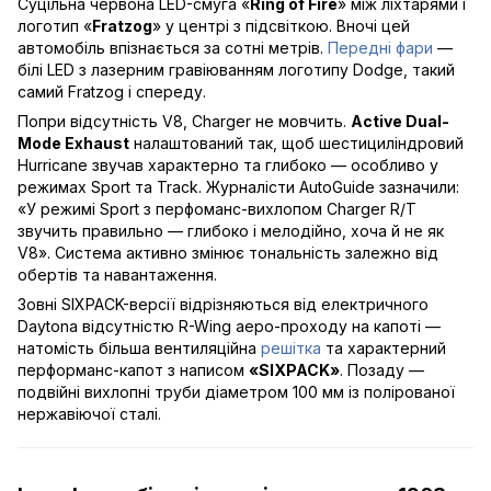
Суцільна червона LED-смуга «
Ring of Fire
» між ліхтарями і
логотип «
Fratzog
» у центрі з підсвіткою. Вночі цей
автомобіль впізнається за сотні метрів.
Передні фари
—
білі LED з лазерним гравіюванням логотипу Dodge, такий
самий Fratzog і спереду.
Попри відсутність V8, Charger не мовчить.
Active Dual-
Mode Exhaust
налаштований так, щоб шестициліндровий
Hurricane звучав характерно та глибоко — особливо у
режимах Sport та Track. Журналісти AutoGuide зазначили:
«У режимі Sport з перфоманс-вихлопом Charger R/T
звучить правильно — глибоко і мелодійно, хоча й не як
V8». Система активно змінює тональність залежно від
обертів та навантаження.
Зовні SIXPACK-версії відрізняються від електричного
Daytona відсутністю R-Wing аеро-проходу на капоті —
натомість більша вентиляційна
решітка
та характерний
перформанс-капот з написом
«SIXPACK»
. Позаду —
подвійні вихлопні труби діаметром 100 мм із полірованої
нержавіючої сталі.