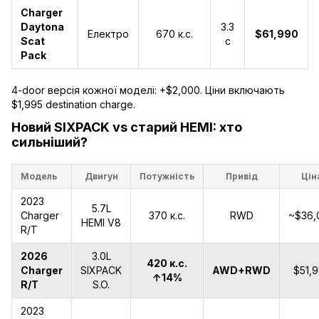
Charger
Daytona
3.3
Електро
670 к.с.
$61,990
Scat
с
Pack
4-door версія кожної моделі: +$2,000. Ціни включають
$1,995 destination charge.
Новий SIXPACK vs старий HEMI: хто
сильніший?
Модель
Двигун
Потужність
Привід
Цін
2023
5.7L
Charger
370 к.с.
RWD
~$36,
HEMI V8
R/T
2026
3.0L
420 к.с.
Charger
SIXPACK
AWD+RWD
$51,
↑14%
R/T
S.O.
2023