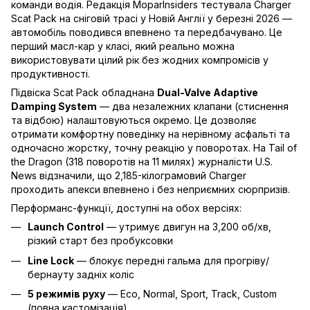
команди водія. Редакція MoparInsiders тестувала Charger
Scat Pack на сніговій трасі у Новій Англії у березні 2026 —
автомобіль поводився впевнено та передбачувано. Це
перший масл-кар у класі, який реально можна
використовувати цілий рік без жодних компромісів у
продуктивності.
Підвіска Scat Pack обладнана
Dual-Valve Adaptive
Damping System
— два незалежних клапани (стиснення
та відбою) налаштовуються окремо. Це дозволяє
отримати комфортну поведінку на нерівному асфальті та
одночасно жорстку, точну реакцію у поворотах. На Tail of
the Dragon (318 поворотів на 11 милях) журналісти U.S.
News відзначили, що 2,185-кілограмовий Charger
проходить апекси впевнено і без неприємних сюрпризів.
Перформанс-функції, доступні на обох версіях:
Launch Control
— утримує двигун на 3,200 об/хв,
різкий старт без пробуксовки
Line Lock
— блокує передні гальма для прогріву/
бернауту задніх коліс
5 режимів руху
— Eco, Normal, Sport, Track, Custom
(повна кастомізація)