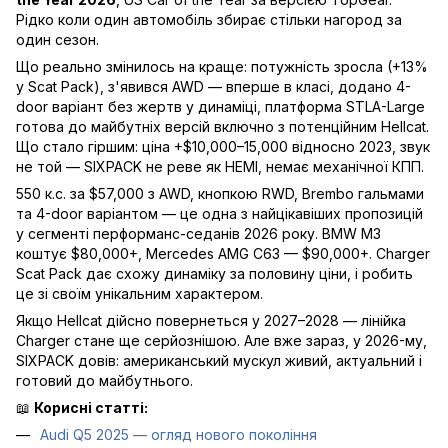
Рідко коли один автомобіль збирає стільки нагород за
один сезон.
Що реально змінилось на краще: потужність зросла (+13%
у Scat Pack), з'явився AWD — вперше в класі, додано 4-
door варіант без жертв у динаміці, платформа STLA-Large
готова до майбутніх версій включно з потенційним Hellcat.
Що стало гіршим: ціна +$10,000–15,000 відносно 2023, звук
не той — SIXPACK не реве як HEMI, немає механічної КПП.
550 к.с. за $57,000 з AWD, кнопкою RWD, Brembo гальмами
та 4-door варіантом — це одна з найцікавіших пропозицій
у сегменті перформанс-седанів 2026 року. BMW M3
коштує $80,000+, Mercedes AMG C63 — $90,000+. Charger
Scat Pack дає схожу динаміку за половину ціни, і робить
це зі своїм унікальним характером.
Якщо Hellcat дійсно повернеться у 2027–2028 — лінійка
Charger стане ще серйознішою. Але вже зараз, у 2026-му,
SIXPACK довів: американський мускул живий, актуальний і
готовий до майбутнього.
📖
Корисні статті:
Audi Q5 2025 — огляд нового покоління