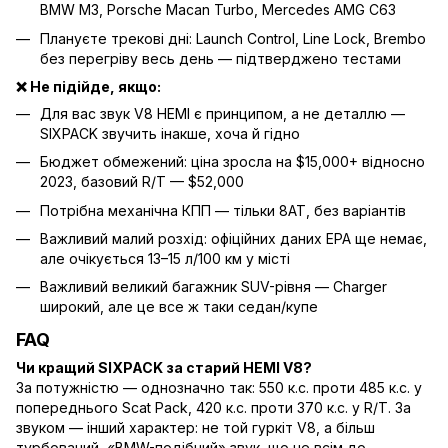
BMW M3, Porsche Macan Turbo, Mercedes AMG C63
Плануєте трекові дні: Launch Control, Line Lock, Brembo
без перегріву весь день — підтверджено тестами
❌ Не підійде, якщо:
Для вас звук V8 HEMI є принципом, а не деталлю —
SIXPACK звучить інакше, хоча й гідно
Бюджет обмежений: ціна зросла на $15,000+ відносно
2023, базовий R/T — $52,000
Потрібна механічна КПП — тільки 8AT, без варіантів
Важливий малий розхід: офіційних даних EPA ще немає,
але очікується 13–15 л/100 км у місті
Важливий великий багажник SUV-рівня — Charger
широкий, але це все ж таки седан/купе
FAQ
Чи кращий SIXPACK за старий HEMI V8?
За потужністю — однозначно так: 550 к.с. проти 485 к.с. у
попереднього Scat Pack, 420 к.с. проти 370 к.с. у R/T. За
звуком — інший характер: не той гуркіт V8, а більш
турбований, «BMW-подібний» звук, що не всім до