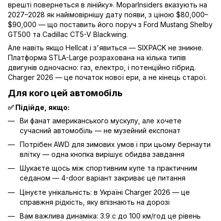
врешті повернеться в лінійку». MoparInsiders вказують на
2027–2028 як найімовірнішу дату появи, з ціною $80,000–
$90,000 — що поставить його поруч з Ford Mustang Shelby
GT500 та Cadillac CT5-V Blackwing.
Але навіть якщо Hellcat і з'явиться — SIXPACK не зникне.
Платформа STLA-Large розрахована на кілька типів
двигунів одночасно: газ, електро, і потенційно гібрид.
Charger 2026 — це початок нової ери, а не кінець старої.
Для кого цей автомобіль
✅ Підійде, якщо:
Ви фанат американського мускулу, але хочете
сучасний автомобіль — не музейний експонат
Потрібен AWD для зимових умов і при цьому бернаути
влітку — одна кнопка вирішує обидва завдання
Шукаєте щось між спортивним купе та практичним
седаном — 4-door варіант закриває це питання
Цінуєте унікальність: в Україні Charger 2026 — це
справжня рідкість, яку впізнають на дорозі
Вам важлива динаміка: 3.9 с до 100 км/год це рівень