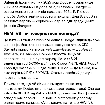
Jalopnik
(критично): «У 2025 році Dodge продав лише
7,421 електричних Daytona та 2,141 газових Charger —
разом менше третини від продажів 2024. R/T 4-door —
спроба Dodge знайти масового покупця. Ціна $52,000 за
"базову" версію — серйозний бар'єр для традиційних
фанатів Charger.»
HEMI V8: чи повернеться легенда?
Це питання хвилює кожного фаната Dodge. Відповідь поки
що неофіційна, але все більше вказує на «так». CEO
Stellantis прямо натякнув:
«Не дивуйтесь, якщо Hellcat
впишеться в лінійку»
. Причина проста: якщо V8
повернеться — це буде одразу
Hellcat 6.2L
supercharged
(~700+ к.с.), а не базовий 5.7L HEMI. Чому?
Тому що базовий 5.7L дає лише 370 к.с. — це менше, ніж
вже серійний R/T з SIXPACK. Ставити слабший двигун
просто немає сенсу.
Докази того, що V8 фізично вміщується на нову
платформу: Dodge вже показав дрег-рейсинговий Charger
«
Hustle Stuff Drag Pak
» із HEMI під капотом. Це офіційний
заводський проект — не тюнінг. MotorWeek у своєму
огляді прямо написав: «Ми ставимо на те, що HEMI V8