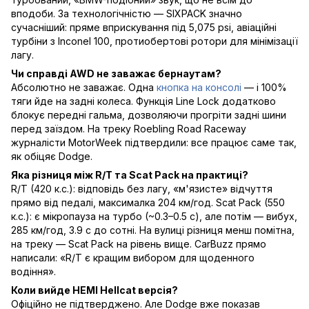
вподоби. За технологічністю — SIXPACK значно
сучасніший: пряме вприскування під 5,075 psi, авіаційні
турбіни з Inconel 100, протиобертові ротори для мінімізації
лагу.
Чи справді AWD не заважає бернаутам?
Абсолютно не заважає. Одна
кнопка на консолі
— і 100%
тяги йде на задні колеса. Функція Line Lock додатково
блокує передні гальма, дозволяючи прогріти задні шини
перед заїздом. На треку Roebling Road Raceway
журналісти MotorWeek підтвердили: все працює саме так,
як обіцяє Dodge.
Яка різниця між R/T та Scat Pack на практиці?
R/T (420 к.с.): відповідь без лагу, «м'язисте» відчуття
прямо від педалі, максималка 204 км/год. Scat Pack (550
к.с.): є мікропауза на турбо (~0.3–0.5 с), але потім — вибух,
285 км/год, 3.9 с до сотні. На вулиці різниця менш помітна,
на треку — Scat Pack на рівень вище. CarBuzz прямо
написали: «R/T є кращим вибором для щоденного
водіння».
Коли вийде HEMI Hellcat версія?
Офіційно не підтверджено. Але Dodge вже показав