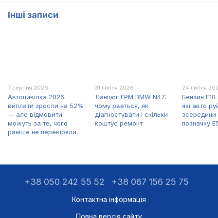
Інші записи
7 серпня 2026
31 липня 2026
24 липня 20
Автоцивілка 2026:
Ланцюг ГРМ BMW N47:
Бензин E10 
виплати зросли на 52%
чому рветься, як
які авто р
— але відмовити
діагностувати і скільки
зсередини 
можуть за те, чого
коштує ремонт
позначку E
раніше не перевіряли
+38 050 242 55 52
+38 067 156 25 75
Контактна інформація
Повна версія сайту