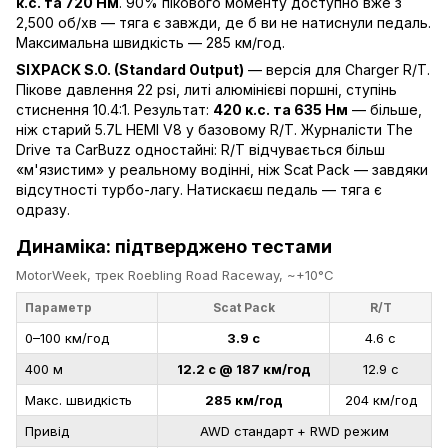
к.с. та 720 Нм
. 90% пікового моменту доступно вже з
2,500 об/хв — тяга є завжди, де б ви не натиснули педаль.
Максимальна швидкість — 285 км/год.
SIXPACK S.O. (Standard Output)
— версія для Charger R/T.
Пікове давлення 22 psi, литі алюмінієві поршні, ступінь
стиснення 10.4:1. Результат:
420 к.с. та 635 Нм
— більше,
ніж старий 5.7L HEMI V8 у базовому R/T. Журналісти The
Drive та CarBuzz одностайні: R/T відчувається більш
«м'язистим» у реальному водінні, ніж Scat Pack — завдяки
відсутності турбо-лагу. Натискаєш педаль — тяга є
одразу.
Динаміка: підтверджено тестами
MotorWeek, трек Roebling Road Raceway, ~+10°C
Параметр
Scat Pack
R/T
0–100 км/год
3.9 с
4.6 с
400 м
12.2 с @ 187 км/год
12.9 с
Макс. швидкість
285 км/год
204 км/год
Привід
AWD стандарт + RWD режим