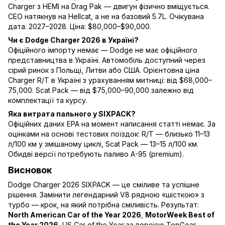
Charger з HEMI на Drag Pak — двигун фізично вміщується.
CEO натякнув на Hellcat, а не на базовий 5.7L. Очікувана
дата: 2027–2028. Ціна: $80,000–$90,000.
Чи є Dodge Charger 2026 в Україні?
Офіційного імпорту немає — Dodge не має офіційного
представництва в Україні. Автомобіль доступний через
сірий ринок з Польщі, Литви або США. Орієнтовна ціна
Charger R/T в Україні з урахуванням митниці: від $68,000–
75,000. Scat Pack — від $75,000–90,000 залежно від
комплектації та курсу.
Яка витрата пального у SIXPACK?
Офіційних даних EPA на момент написання статті немає. За
оцінками на основі тестових поїздок: R/T — близько 11–13
л/100 км у змішаному циклі, Scat Pack — 13–15 л/100 км.
Обидві версії потребують паливо A-95 (premium).
Висновок
Dodge Charger 2026 SIXPACK — це сміливе та успішне
рішення. Замінити легендарний V8 рядною «шісткою» з
турбо — крок, на який потрібна сміливість. Результат:
North American Car of the Year 2026
,
MotorWeek Best of
the Year 2026
, US Car of the Year за версією TopGear.