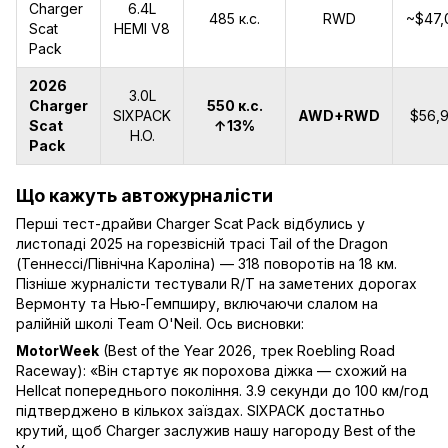
Charger
6.4L
485 к.с.
RWD
~$47,
Scat
HEMI V8
Pack
2026
3.0L
Charger
550 к.с.
SIXPACK
AWD+RWD
$56,
Scat
↑13%
H.O.
Pack
Що кажуть автожурналісти
Перші тест-драйви Charger Scat Pack відбулись у
листопаді 2025 на горезвісній трасі Tail of the Dragon
(Теннессі/Північна Кароліна) — 318 поворотів на 18 км.
Пізніше журналісти тестували R/T на заметених дорогах
Вермонту та Нью-Гемпширу, включаючи слалом на
ралійній школі Team O'Neil. Ось висновки:
MotorWeek
(Best of the Year 2026, трек Roebling Road
Raceway): «Він стартує як порохова діжка — схожий на
Hellcat попереднього покоління. 3.9 секунди до 100 км/год
підтверджено в кількох заїздах. SIXPACK достатньо
крутий, щоб Charger заслужив нашу нагороду Best of the