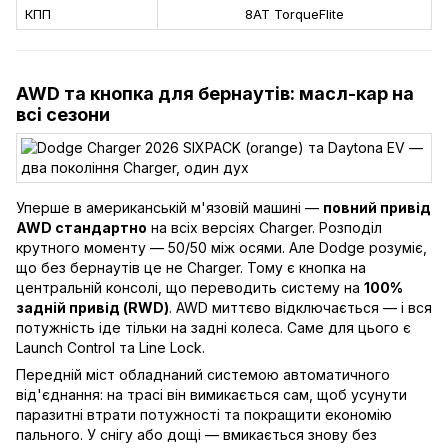
КПП
8AT TorqueFlite
AWD та кнопка для бернаутів: масл-кар на
всі сезони
Уперше в американській м'язовій машині —
повний привід
AWD стандартно
на всіх версіях Charger. Розподіл
крутного моменту — 50/50 між осями. Але Dodge розуміє,
що без бернаутів це не Charger. Тому є кнопка на
центральній консолі, що переводить систему на
100%
задній привід (RWD)
. AWD миттєво відключається — і вся
потужність іде тільки на задні колеса. Саме для цього є
Launch Control та Line Lock.
Передній міст обладнаний системою автоматичного
від'єднання: на трасі він вимикається сам, щоб усунути
паразитні втрати потужності та покращити економію
пального. У снігу або дощі — вмикається знову без