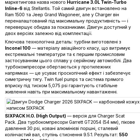
маркетингова назва нового
Hurricane 3.0L Twin-Turbo
Inline-6
від Stellantis. Той самий двигун встановлено на
Ram 1500 та Jeep Grand Wagoneer, але у Charger він
переналаштований під максимальну продуктивність — і
перевершує обидва за показниками. Двигун доступний у
двох версіях залежно від комплектації.
Ключова технологічна деталь: турбіни виготовлені з
Inconel 100
— матеріалу авіаційного класу, що витримує
екстремальні температури та є першим промисловим
застосуванням цього сплаву у серійному автомобілі. Два
турбокомпресори обертаються у протилежних
напрямках — це усуває гіроскопічний ефект і забезпечує
симетричну тягу. Twin fuel pumps та система прямого
вприску під тиском 5,075 psi гарантують стабільне
живлення навіть при максимальному навантаженні.
SIXPACK H.O. (High Output)
— версія для Charger Scat
Pack. Два турбокомпресори Garrett GT2054 (54 мм), пікове
давлення 30 psi, ковані алюмінієві поршні, сталевий
колінчастий вал, ступінь стиснення 9.5:1. Результат:
550